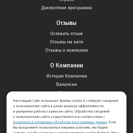
Дисконтная программа
Отзывы
Оставить отзыв
Отзывы на авто
Отзывы о компании
О Компании
История Компании
Вакансии
Новости
Настоящий Сайт использует файлы cookie и собирает сведения
о пользователях сайта в целях анализа эффективности
Карта сайта
и улучшения работы сервисов сайта. Обработка сведений
о пользователях сайта осуществляется в соответствии с
Политикой в отношении обработки персональных данных
. Если
Контакты
Вы продолжите пользоваться нашими услугами, мы будем
считать, что Вы согласны с использованием cookie-файлов. Или