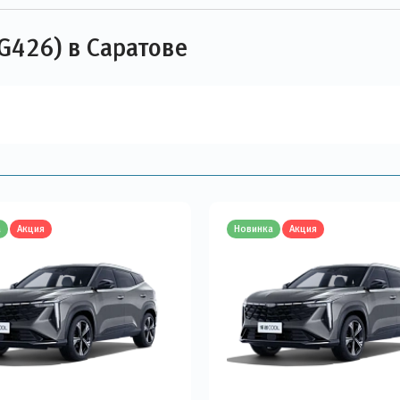
(G426) в Саратове
а
Акция
Новинка
Акция