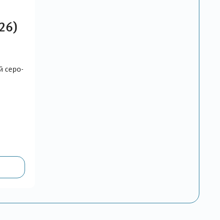
426)
 серо-