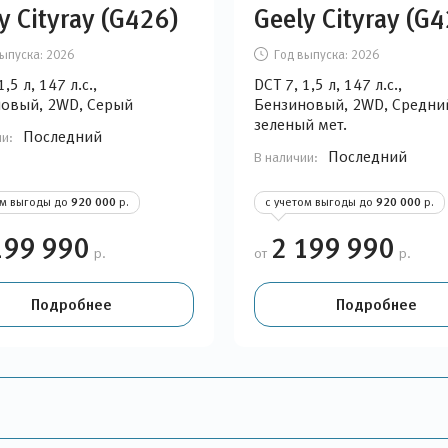
y Cityray (G426)
Geely Cityray (G
ыпуска:
2026
Год выпуска:
2026
1,5 л, 147 л.с.,
DCT 7, 1,5 л, 147 л.с.,
овый, 2WD, Серый
Бензиновый, 2WD, Средний
зеленый мет.
Последний
ии:
Последний
В наличии:
ом выгоды до
920 000
р.
с учетом выгоды до
920 000
р.
199 990
2 199 990
р.
от
р.
Подробнее
Подробнее