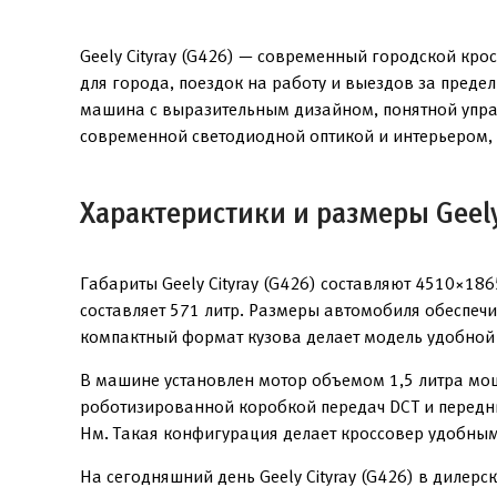
Geely Cityray (G426) — современный городской кро
для города, поездок на работу и выездов за преде
машина с выразительным дизайном, понятной упра
современной светодиодной оптикой и интерьером,
Характеристики и размеры Geely
Габариты Geely Cityray (G426) составляют 4510×1
составляет 571 литр. Размеры автомобиля обеспечи
компактный формат кузова делает модель удобной
В машине установлен мотор объемом 1,5 литра мощ
роботизированной коробкой передач DCT и передни
Нм. Такая конфигурация делает кроссовер удобным
На сегодняшний день Geely Cityray (G426) в дилерс