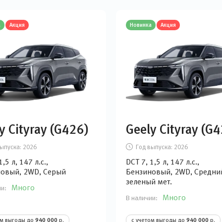
а
Акция
Новинка
Акция
y Cityray (G426)
Geely Cityray (G
ыпуска:
2026
Год выпуска:
2026
1,5 л, 147 л.с.,
DCT 7, 1,5 л, 147 л.с.,
овый, 2WD, Серый
Бензиновый, 2WD, Средний
зеленый мет.
Много
ии:
Много
В наличии:
ом выгоды до
940 000
р.
с учетом выгоды до
940 000
р.