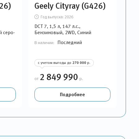
426)
Geely Cityray (G426)
Год выпуска:
2026
DCT 7, 1,5 л, 147 л.с.,
 серо-
Бензиновый, 2WD, Синий
Последний
В наличии:
с учетом выгоды до
270 000
р.
2 849 990
от
р.
Подробнее