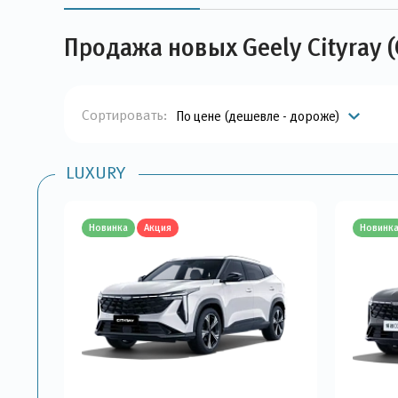
Продажа новых Geely Cityray 
Сортировать:
По цене (дешевле - дороже)
LUXURY
Новинка
Акция
Новинк