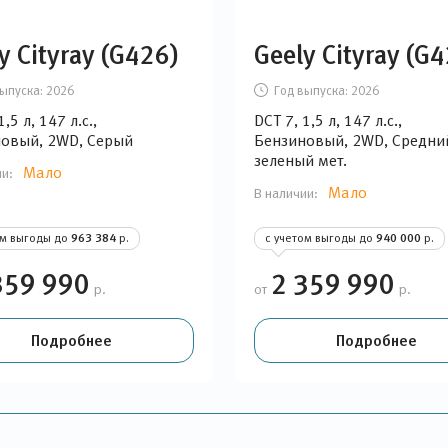
y Cityray (G426)
Geely Cityray (G
ыпуска:
2026
Год выпуска:
2026
1,5 л, 147 л.с.,
DCT 7, 1,5 л, 147 л.с.,
овый, 2WD, Серый
Бензиновый, 2WD, Средний
зеленый мет.
Мало
ии:
Мало
В наличии:
ом выгоды до
963 384
р.
с учетом выгоды до
940 000
р.
359 990
2 359 990
р.
от
р.
Подробнее
Подробнее