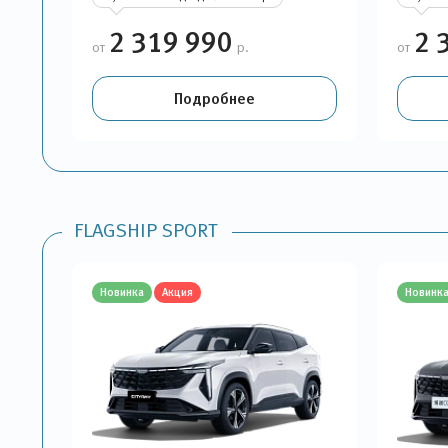
2 319 990
2 
от
р.
от
Подробнее
FLAGSHIP SPORT
Новинка
Акция
Новинк