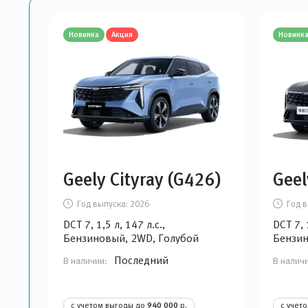
Новинка
Акция
Новинк
Geely Cityray (G426)
Geel
Год выпуска:
2026
Год в
DCT 7, 1,5 л, 147 л.с.,
DCT 7, 
Бензиновый, 2WD, Голубой
Бензин
Последний
В наличии:
В налич
с учетом выгоды до
940 000
р.
с учет