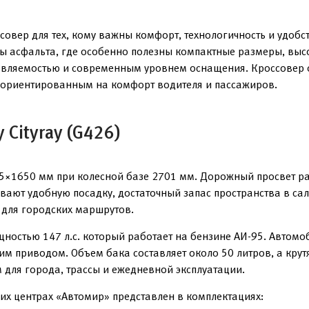
ссовер для тех, кому важны комфорт, технологичность и удоб
лы асфальта, где особенно полезны компактные размеры, выс
вляемостью и современным уровнем оснащения. Кроссовер о
 ориентированным на комфорт водителя и пассажиров.
 Cityray (G426)
865×1650 мм при колесной базе 2701 мм. Дорожный просвет р
вают удобную посадку, достаточный запас пространства в сал
 для городских маршрутов.
ностью 147 л.с. который работает на бензине АИ-95. Автомо
м приводом. Объем бака составляет около 50 литров, а крутя
 для города, трассы и ежедневной эксплуатации.
ких центрах «Автомир» представлен в комплектациях: