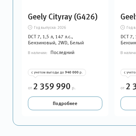
Geely Cityray (G426)
Geel
Год выпуска:
2026
Год в
DCT 7, 1,5 л, 147 л.с.,
DCT 7, 
Бензиновый, 2WD, Белый
Бензин
Последний
В наличии:
В налич
с учетом выгоды до
940 000
р.
с учет
2 359 990
2 
от
р.
от
Подробнее