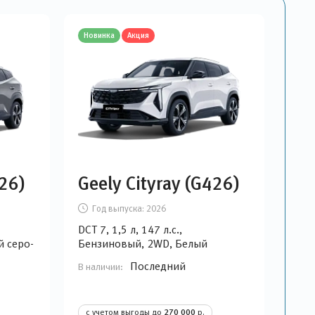
Новинка
Акция
426)
Geely Cityray (G426)
Год выпуска:
2026
DCT 7, 1,5 л, 147 л.с.,
 серо-
Бензиновый, 2WD, Белый
Последний
В наличии:
с учетом выгоды до
270 000
р.