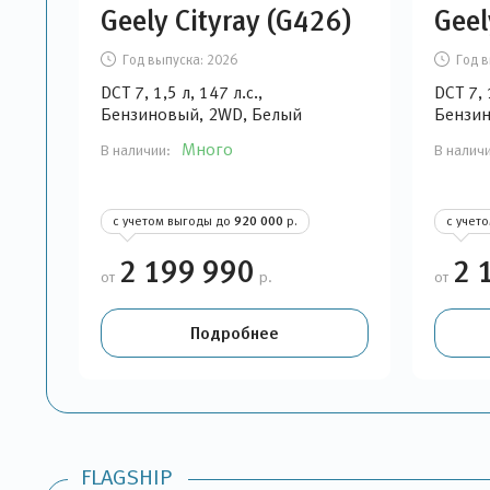
Geely Cityray (G426)
Geel
Год выпуска:
2026
Год в
DCT 7, 1,5 л, 147 л.с.,
DCT 7, 
Бензиновый, 2WD, Белый
Бензин
Много
В наличии:
В налич
с учетом выгоды до
920 000
р.
с учет
2 199 990
2 
от
р.
от
Подробнее
FLAGSHIP