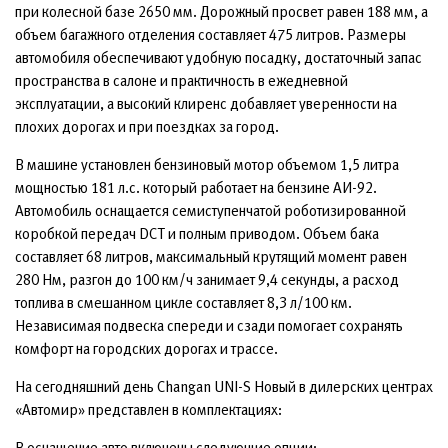
при колесной базе 2650 мм. Дорожный просвет равен 188 мм, а
объем багажного отделения составляет 475 литров. Размеры
автомобиля обеспечивают удобную посадку, достаточный запас
пространства в салоне и практичность в ежедневной
эксплуатации, а высокий клиренс добавляет уверенности на
плохих дорогах и при поездках за город.
В машине установлен бензиновый мотор объемом 1,5 литра
мощностью 181 л.с. который работает на бензине АИ-92.
Автомобиль оснащается семиступенчатой роботизированной
коробкой передач DCT и полным приводом. Объем бака
составляет 68 литров, максимальный крутящий момент равен
280 Нм, разгон до 100 км/ч занимает 9,4 секунды, а расход
топлива в смешанном цикле составляет 8,3 л/100 км.
Независимая подвеска спереди и сзади помогает сохранять
комфорт на городских дорогах и трассе.
На сегодняшний день Changan UNI-S Новый в дилерских центрах
«Автомир» представлен в комплектациях:
В оснащение авто включены следующие опции: