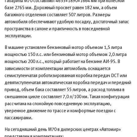
Габариты М70 составляют 4655×1890×1664 мм при колесной
базе 2765 мм. Дорожный просвет равен 182 мм, а объем
багажного отделения составляет 507 литров. Размеры
автомобиля обеспечивают удобную посадку, достаточный запас
пространства в салоне и практичность в повседневной
эксплуатации.
В машине установлен бензиновый мотор объемом 1,5 литра
мощностью 150 л.с. или бензиновый мотор объемом 2,0 литра
мощностью 200 л.с., который работает на бензине АИ-95. В
зависимости от комплектации автомобиль оснащается
семиступенчатая роботизированная коробка передач DCT или
девятиступенчатая автоматическая коробка передач и передний
привод, объем бака составляет 55 литров, а расход топлива в
смешанном цикле составляет 7,0 л/100 км. Такая конфигурация
рассчитана на спокойную повседневную эксплуатацию,
уверенное движение по трассе и комфортные поездки с
пассажирами.
На сегодняшний день М70 в дилерских центрах «Автомир»
представлен в комплектациях: