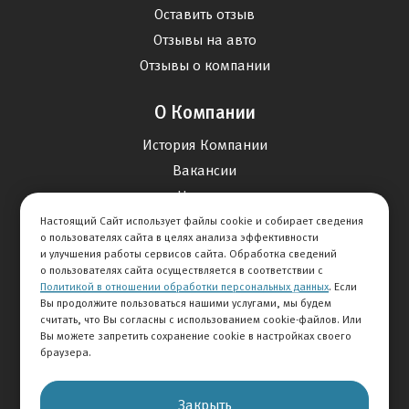
Оставить отзыв
Отзывы на авто
Отзывы о компании
О Компании
История Компании
Вакансии
Новости
Настоящий Сайт использует файлы cookie и собирает сведения
о пользователях сайта в целях анализа эффективности
Карта сайта
и улучшения работы сервисов сайта. Обработка сведений
о пользователях сайта осуществляется в соответствии с
Политикой в отношении обработки персональных данных
. Если
Контакты
Вы продолжите пользоваться нашими услугами, мы будем
считать, что Вы согласны с использованием cookie-файлов. Или
Вы можете запретить сохранение cookie в настройках своего
+7 495 234-33-66
браузера.
Клиентская служба
Закрыть